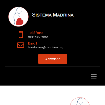
Teléfono

914-490-690
Email

fundacion@madrina.org
Acceder