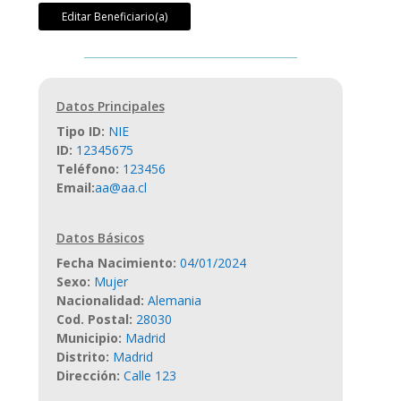
Editar Beneficiario(a)
Datos Principales
Tipo ID
:
NIE
ID
:
12345675
Teléfono
:
123456
Email
:
aa@aa.cl
Datos Básicos
Fecha Nacimiento
:
04/01/2024
Sexo
:
Mujer
Nacionalidad
:
Alemania
Cod. Postal
:
28030
Municipio
:
Madrid
Distrito
:
Madrid
Dirección
:
Calle 123