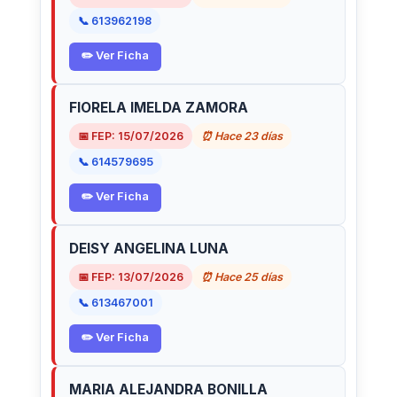
📞 613962198
✏️ Ver Ficha
FIORELA IMELDA ZAMORA
📅 FEP: 15/07/2026
⏰ Hace 23 días
📞 614579695
✏️ Ver Ficha
DEISY ANGELINA LUNA
📅 FEP: 13/07/2026
⏰ Hace 25 días
📞 613467001
✏️ Ver Ficha
MARIA ALEJANDRA BONILLA