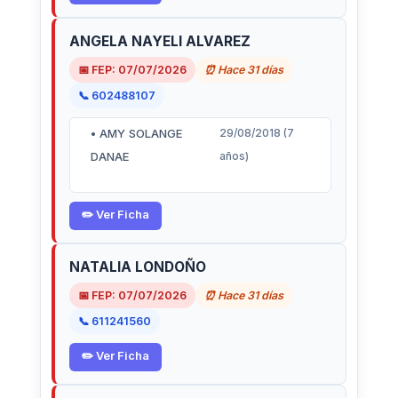
ANGELA NAYELI ALVAREZ
📅 FEP: 07/07/2026
⏰ Hace 31 días
📞 602488107
• AMY SOLANGE
29/08/2018 (7
DANAE
años)
✏️ Ver Ficha
NATALIA LONDOÑO
📅 FEP: 07/07/2026
⏰ Hace 31 días
📞 611241560
✏️ Ver Ficha