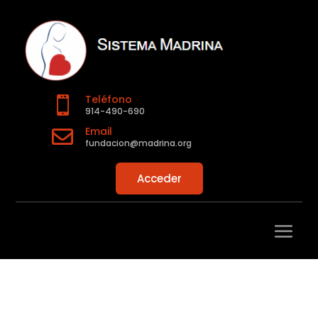
Teléfono

914-490-690
Email

fundacion@madrina.org
Acceder