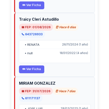
✏️ Ver Ficha
Traicy Cleri Astudillo
📅 FEP: 01/08/2026
⏰ Hace 6 días
📞 643726933
• RENATA
26/11/2024 (1 año)
• null
18/01/2022 (4 años)
✏️ Ver Ficha
MIRIAM GONZALEZ
📅 FEP: 31/07/2026
⏰ Hace 7 días
📞 611171137
• JOSE LUIS
28/03/2025 (1 año)