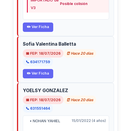
IMPORTADO de
Posible colisión
V3
✏️ Ver Ficha
Sofia Valentina Balletta
📅 FEP: 18/07/2026
⏰ Hace 20 días
📞 634171759
✏️ Ver Ficha
YOELSY GONZALEZ
📅 FEP: 18/07/2026
⏰ Hace 20 días
📞 631551464
• NOHAN YAHIEL
15/01/2022 (4 años)