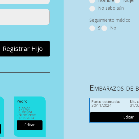
Hombre
Mujer
No sabe aún
Seguimiento médico
Sí
No
Registrar Hijo
Embarazos de be
Pedro
Parto estimado
:
Ult. 
30/11/2024
31/0
- 2 Año(s)
- 0 Mes(es)
- Nacimiento:
Editar
01/08/2024
Editar