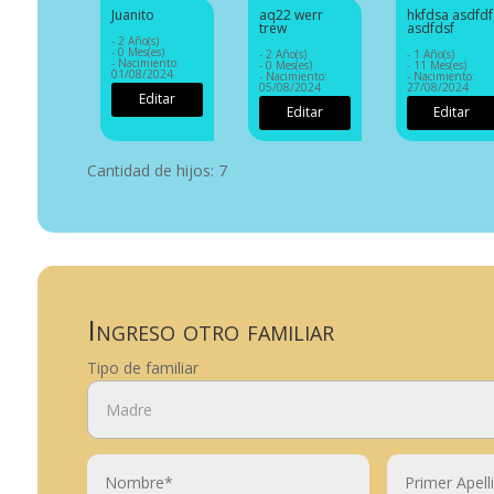
Juanito
aq22 werr
hkfdsa asdfdf
trew
asdfdsf
- 2 Año(s)
- 0 Mes(es)
- 2 Año(s)
- 1 Año(s)
- Nacimiento:
- 0 Mes(es)
- 11 Mes(es)
01/08/2024
- Nacimiento:
- Nacimiento:
05/08/2024
27/08/2024
Editar
Editar
Editar
Cantidad de hijos: 7
Ingreso otro familiar
Tipo de familiar