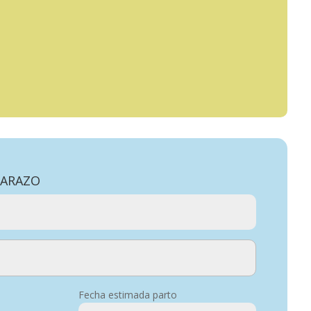
barazo
Fecha estimada parto