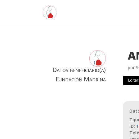
A
por
S
Datos beneficiario(a)
Fundación Madrina
Editar
Dato
Tipo
ID
:
1
Tel