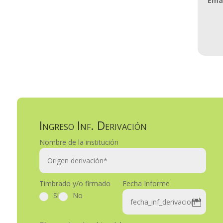
Ema
Ingreso Inf. Derivación
Nombre de la institución
Timbrado y/o firmado
Fecha Informe
Sí
No