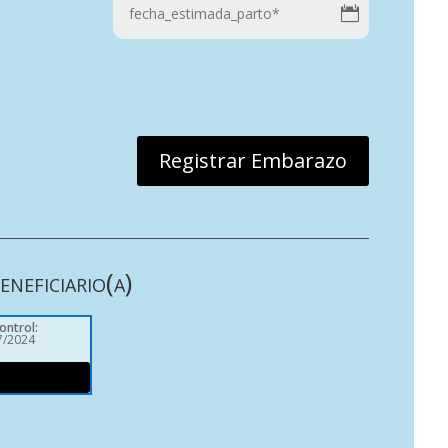
Registrar Embarazo
neficiario(a)
control
:
7/2024