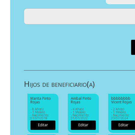
Hijos de beneficiario(a)
Marita Pinto
Anibal Pinto
bbbbbbbb
Rojas
Rojas
Vicent Rojas
- 8 Año(s)
- 4 Año(s)
- 2 Año(s)
- 1 Mes(es)
- 1 Mes(es)
- 1 Mes(es)
- Nacimiento:
- Nacimiento:
- Nacimiento:
01/07/2018
01/07/2022
03/07/2024
Editar
Editar
Editar