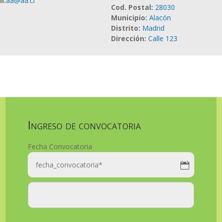
il
:
aa@aa.cl
Cod. Postal
:
28030
Municipio
:
Alacón
Distrito
:
Madrid
Dirección
:
Calle 123
Ingreso de convocatoria
Fecha Convocatoria