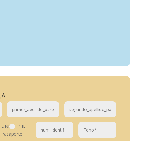
ja
DNI
NIE
Pasaporte