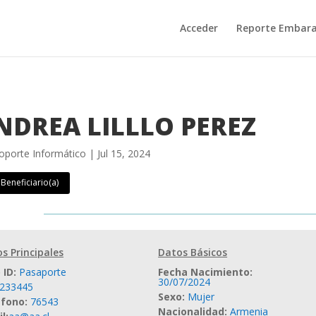
Acceder
Reporte Embar
NDREA LILLLO PEREZ
oporte Informático
|
Jul 15, 2024
 Beneficiario(a)
s Principales
Datos Básicos
 ID
:
Pasaporte
Fecha Nacimiento
:
30/07/2024
233445
Sexo
:
Mujer
éfono
:
76543
Nacionalidad
:
Armenia