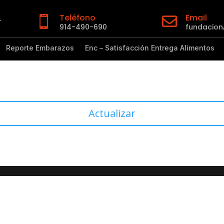
Teléfono
Email


914-490-690
fundacio
Reporte Embarazos
Enc – Satisfacción Entrega Alimentos
Actualizar