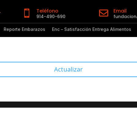
Teléfono
Email


914-490-690
fundacio
Reporte Embarazos
Enc – Satisfacción Entrega Alimentos
Actualizar