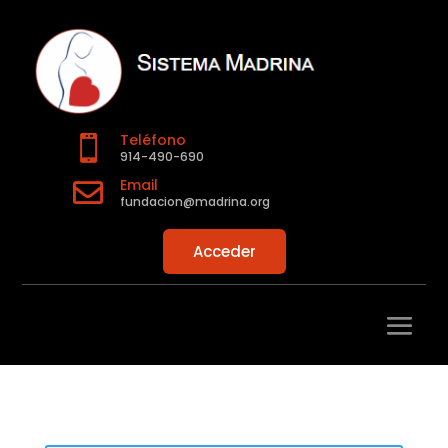
Teléfono

914-490-690
Email

fundacion@madrina.org
Acceder