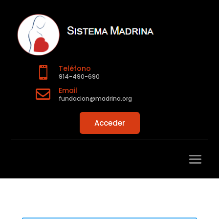
Teléfono

914-490-690
Email

fundacion@madrina.org
Acceder