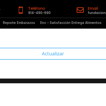
Teléfono
Email


914-490-690
fundacio
Reporte Embarazos
Enc – Satisfacción Entrega Alimentos
Actualizar