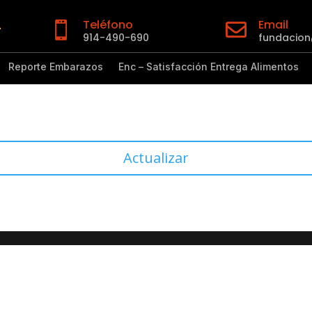
Teléfono
Email


914-490-690
fundacio
Reporte Embarazos
Enc – Satisfacción Entrega Alimentos
Actualizar