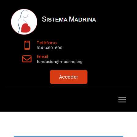
Teléfono

914-490-690
Email

fundacion@madrina.org
Acceder