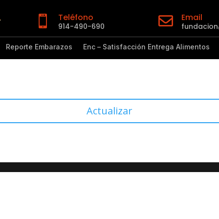
Teléfono
Email


914-490-690
fundacio
Reporte Embarazos
Enc – Satisfacción Entrega Alimentos
Actualizar