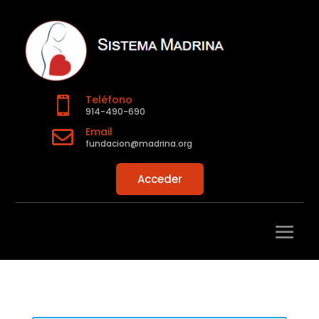
Teléfono

914-490-690
Email

fundacion@madrina.org
Acceder