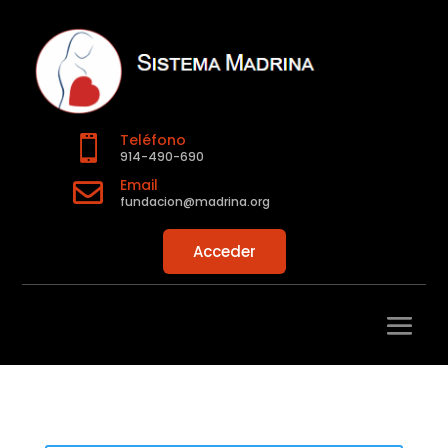
Teléfono

914-490-690
Email

fundacion@madrina.org
Acceder