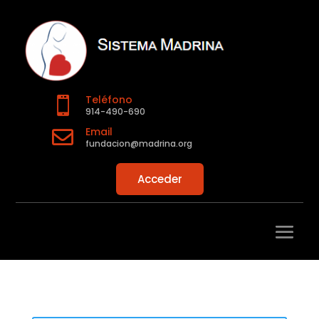
Teléfono

914-490-690
Email

fundacion@madrina.org
Acceder