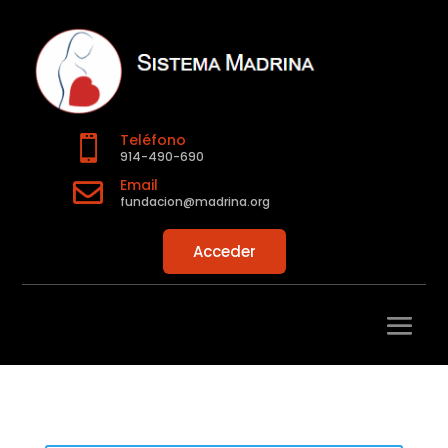
Teléfono

914-490-690
Email

fundacion@madrina.org
Acceder