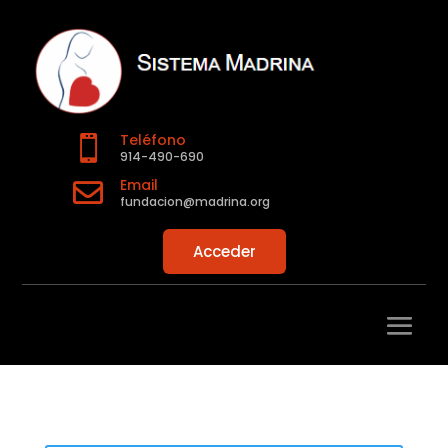
Teléfono

914-490-690
Email

fundacion@madrina.org
Acceder