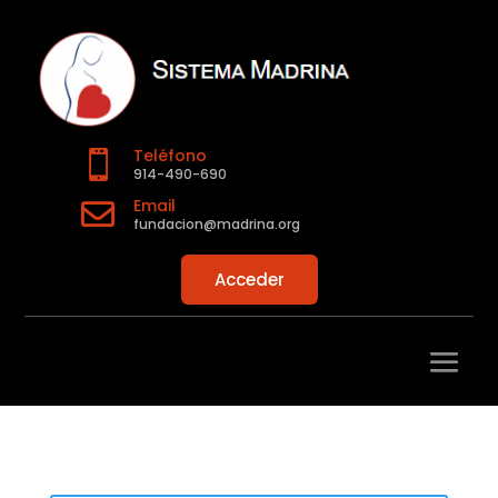
Teléfono

914-490-690
Email

fundacion@madrina.org
Acceder