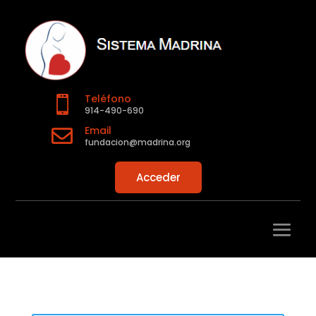
Teléfono

914-490-690
Email

fundacion@madrina.org
Acceder