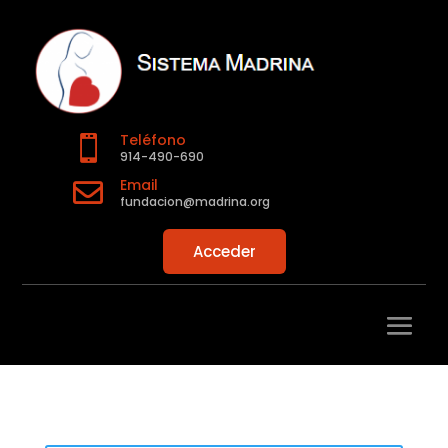
Teléfono

914-490-690
Email

fundacion@madrina.org
Acceder