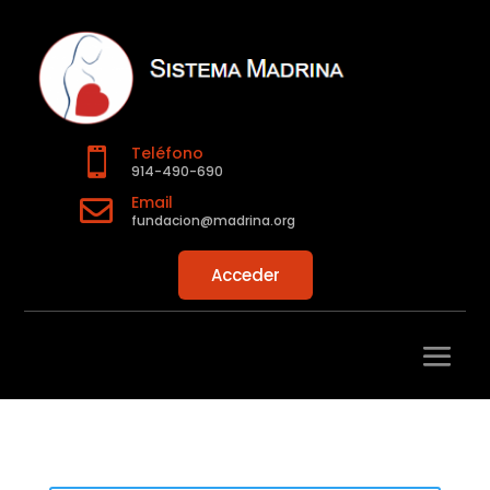
Teléfono

914-490-690
Email

fundacion@madrina.org
Acceder