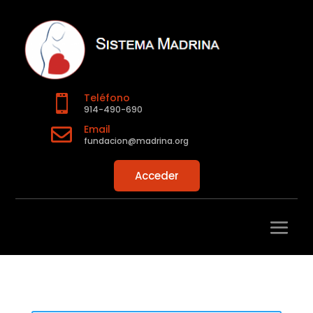
Teléfono

914-490-690
Email

fundacion@madrina.org
Acceder