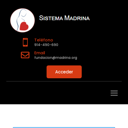
Teléfono

914-490-690
Email

fundacion@madrina.org
Acceder