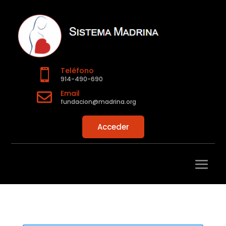
Teléfono

914-490-690
Email

fundacion@madrina.org
Acceder