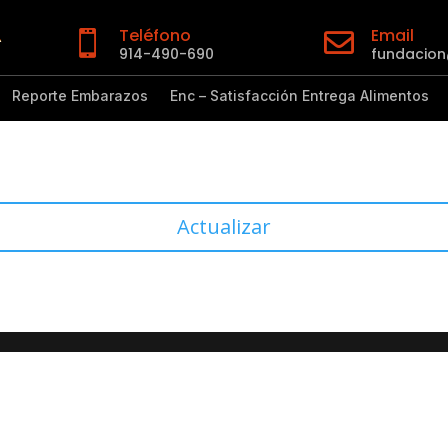
Teléfono
Email


914-490-690
fundacio
Reporte Embarazos
Enc – Satisfacción Entrega Alimentos
Actualizar