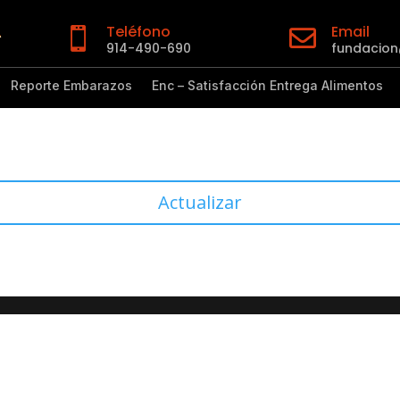
Teléfono
Email


914-490-690
fundacio
Reporte Embarazos
Enc – Satisfacción Entrega Alimentos
Actualizar