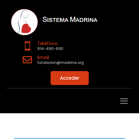
Teléfono

914-490-690
Email

fundacion@madrina.org
Acceder