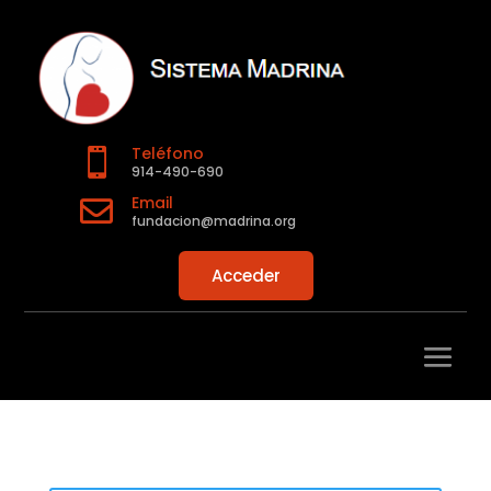
Teléfono

914-490-690
Email

fundacion@madrina.org
Acceder