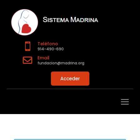
Teléfono

914-490-690
Email

fundacion@madrina.org
Acceder