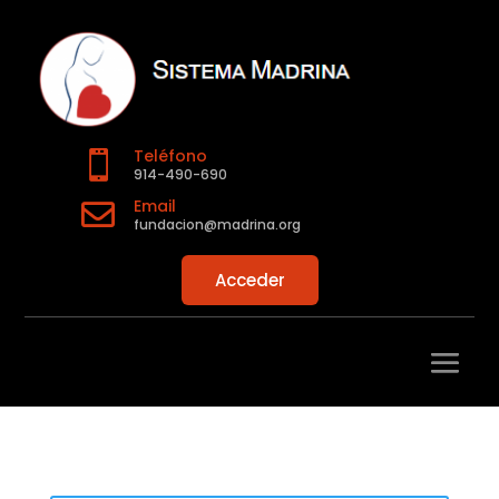
Teléfono

914-490-690
Email

fundacion@madrina.org
Acceder