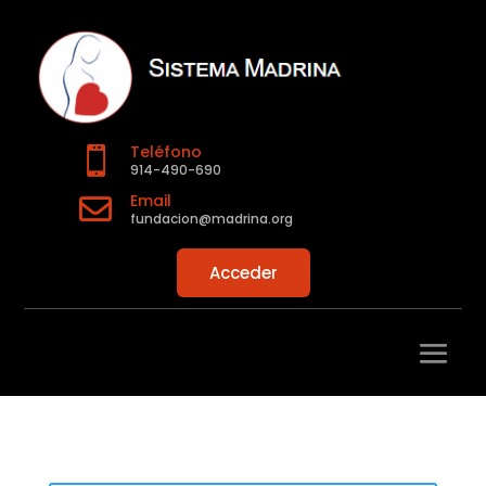
Teléfono

914-490-690
Email

fundacion@madrina.org
Acceder