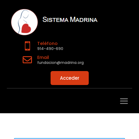
Teléfono

914-490-690
Email

fundacion@madrina.org
Acceder