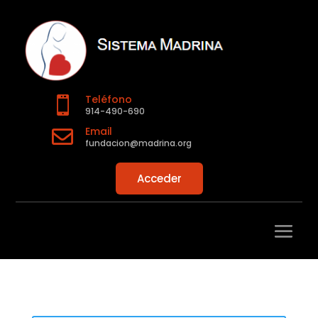
Teléfono

914-490-690
Email

fundacion@madrina.org
Acceder