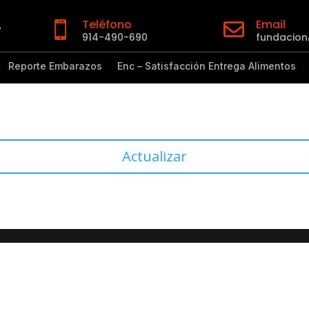
Teléfono
Email


914-490-690
fundacio
Reporte Embarazos
Enc – Satisfacción Entrega Alimentos
Actualizar