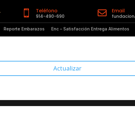
Teléfono
Email


914-490-690
fundacio
Reporte Embarazos
Enc – Satisfacción Entrega Alimentos
Actualizar