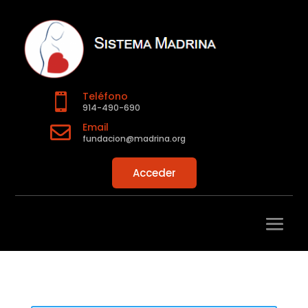
Teléfono

914-490-690
Email

fundacion@madrina.org
Acceder