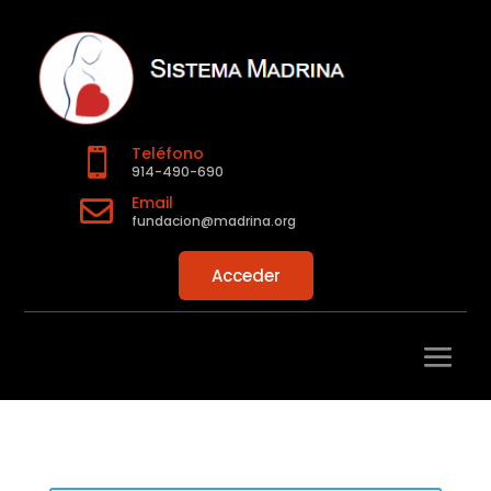
Teléfono

914-490-690
Email

fundacion@madrina.org
Acceder