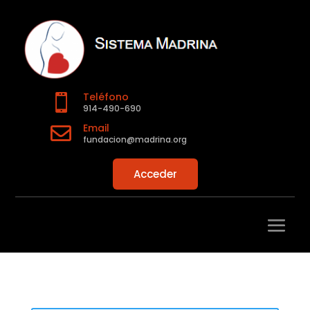
Teléfono

914-490-690
Email

fundacion@madrina.org
Acceder