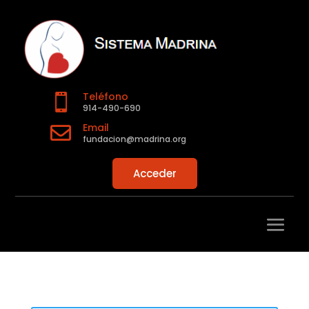
Teléfono

914-490-690
Email

fundacion@madrina.org
Acceder