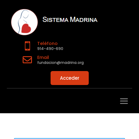
Teléfono

914-490-690
Email

fundacion@madrina.org
Acceder