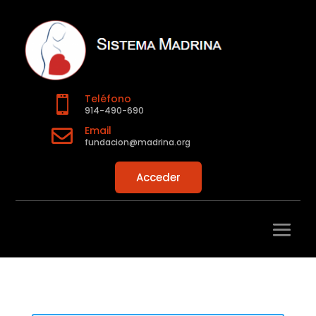
Teléfono

914-490-690
Email

fundacion@madrina.org
Acceder