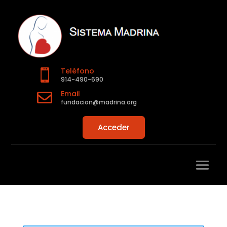
Teléfono

914-490-690
Email

fundacion@madrina.org
Acceder