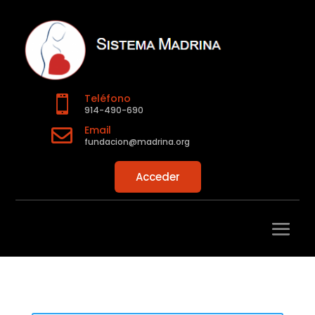
Teléfono

914-490-690
Email

fundacion@madrina.org
Acceder