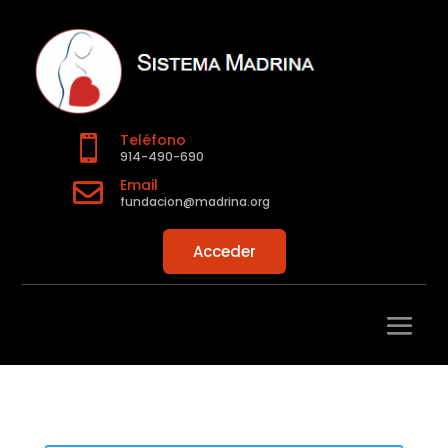
Teléfono

914-490-690
Email

fundacion@madrina.org
Acceder