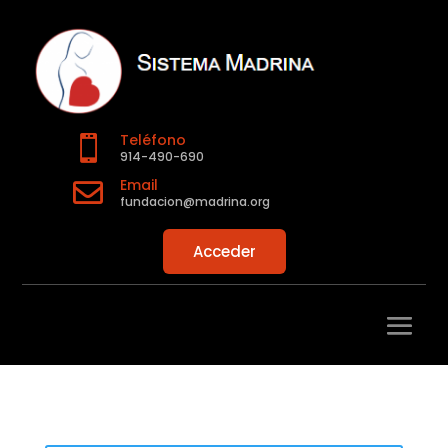
Teléfono

914-490-690
Email

fundacion@madrina.org
Acceder