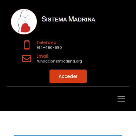
Teléfono

914-490-690
Email

fundacion@madrina.org
Acceder