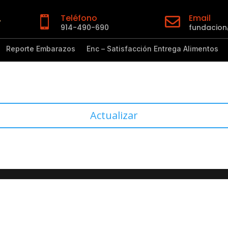
Teléfono
Email


914-490-690
fundacio
Reporte Embarazos
Enc – Satisfacción Entrega Alimentos
Actualizar