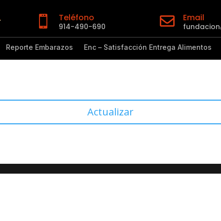
Teléfono
Email


914-490-690
fundacio
Reporte Embarazos
Enc – Satisfacción Entrega Alimentos
Actualizar