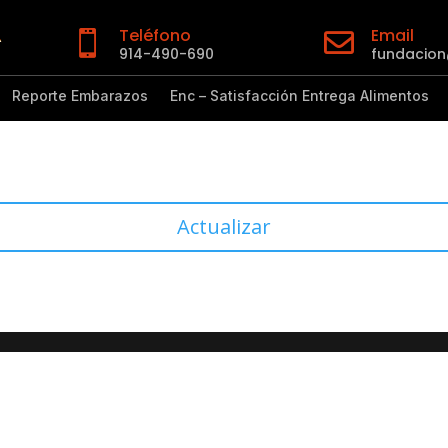
Teléfono
Email


914-490-690
fundacio
Reporte Embarazos
Enc – Satisfacción Entrega Alimentos
Actualizar