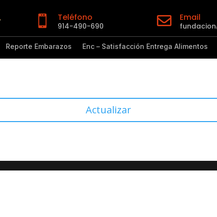
Teléfono
Email


914-490-690
fundacio
Reporte Embarazos
Enc – Satisfacción Entrega Alimentos
Actualizar